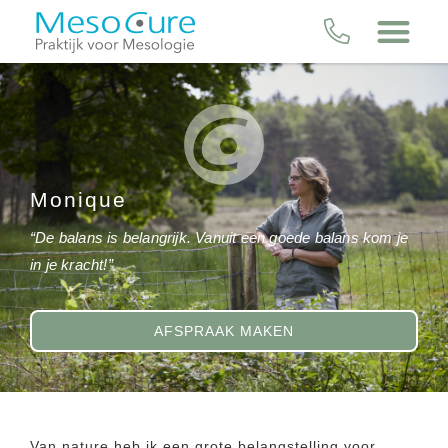
Monique
“De balans is belangrijk. Vanuit een goede balans kom je
in je kracht!”
AFSPRAAK MAKEN
Van nature heb ik een grote belangstelling voor